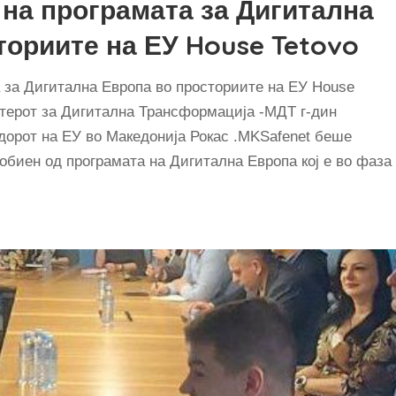
на програмата за Дигитална
ториите на ЕУ House Tetovo
 за Дигитална Европа во просториите на ЕУ House
стерот за Дигитална Трансформација -МДТ г-дин
орот на ЕУ во Македонија Рокас .МKSafenet беше
добиен од програмата на Дигитална Европа кој е во фаза