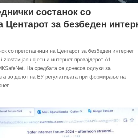
аеднички состанок со
а Центарот за безбеден интер
анок со претставници на Центарот за безбеден интернет
 i zlostavljanu djecu и интернет провајдерот А1
МКSafeNet. На средбата се донесоа одлуки за
та во делот на ЕУ регулативата при формирање на
рнет