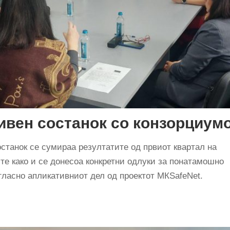
ивен состанок со конзорциум
станок се сумираа резултатите од првиот квартал на
те како и се донесоа конкретни одлуки за понатамошно
гласно апликативниот дел од проектот МКSafeNet.