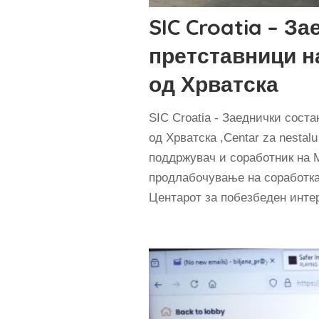
SIC Croatia – З
претставници н
од Хрватска
SIC Croatia - Заеднички сост
од Хрватска ,Centar za nestalu
поддржувач и соработник на 
продлабочување на соработка
Центарот за побезбеден инте