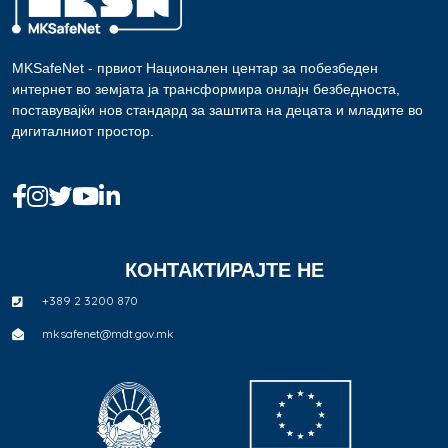
MKSafeNet - првиот Национален центар за побезбеден
интернет во земјата ја трансформира онлајн безбедноста,
поставувајќи нов стандард за заштита на децата и младите во
дигиталниот простор.
КОНТАКТИРАЈТЕ НЕ
+389 2 3200 870
mksafenet@mdt.gov.mk