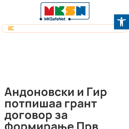
Op
Андоновски и Гир
потпишаа грант
договор за
формирање Прв