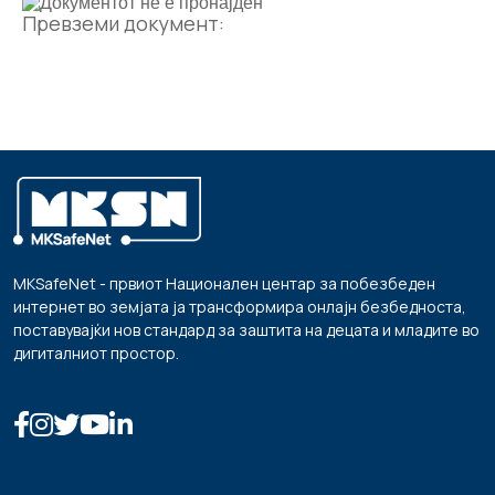
Превземи документ:
MKSafeNet - првиот Национален центар за побезбеден
интернет во земјата ја трансформира онлајн безбедноста,
поставувајќи нов стандард за заштита на децата и младите во
дигиталниот простор.