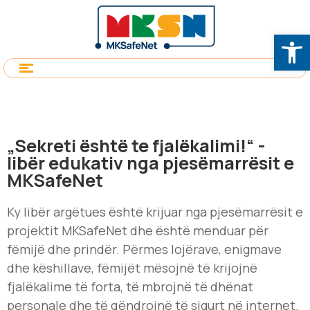
Op
„Sekreti është te fjalëkalimi!“ -
libër edukativ nga pjesëmarrësit e
MKSafeNet
Ky libër argëtues është krijuar nga pjesëmarrësit e
projektit MKSafeNet dhe është menduar për
fëmijë dhe prindër. Përmes lojërave, enigmave
dhe këshillave, fëmijët mësojnë të krijojnë
fjalëkalime të forta, të mbrojnë të dhënat
personale dhe të qëndrojnë të sigurt në internet.