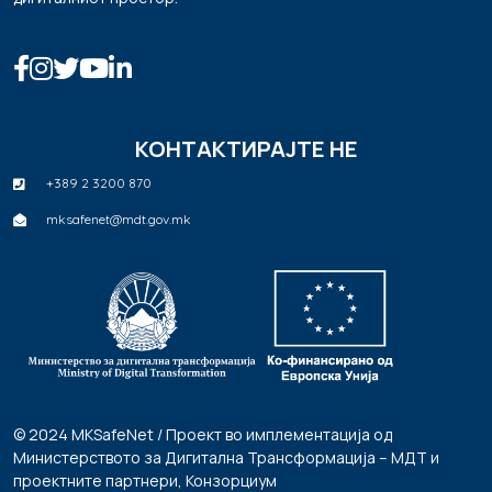
КОНТАКТИРАЈТЕ НЕ
+389 2 3200 870
mksafenet@mdt.gov.mk
© 2024 MKSafeNet / Проект во имплементација од
Министерството за Дигитална Трансформација – МДТ и
проектните партнери, Конзорциум