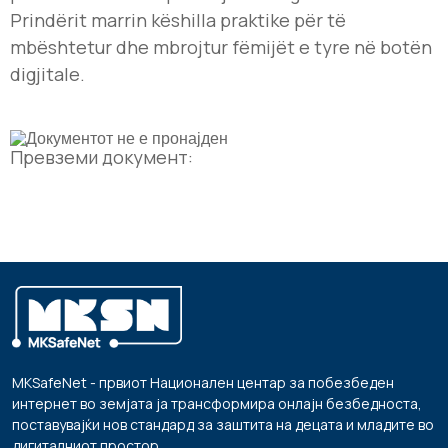
Prindërit marrin këshilla praktike për të
mbështetur dhe mbrojtur fëmijët e tyre në botën
digjitale.
Превземи документ:
MKSafeNet - првиот Национален центар за побезбеден
интернет во земјата ја трансформира онлајн безбедноста,
поставувајќи нов стандард за заштита на децата и младите во
дигиталниот простор.