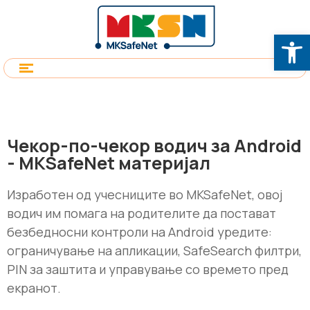
Op
Чекор-по-чекор водич за Android
- MKSafeNet материјал
Изработен од учесниците во MKSafeNet, овој
водич им помага на родителите да постават
безбедносни контроли на Android уредите:
ограничување на апликации, SafeSearch филтри,
PIN за заштита и управување со времето пред
екранот.