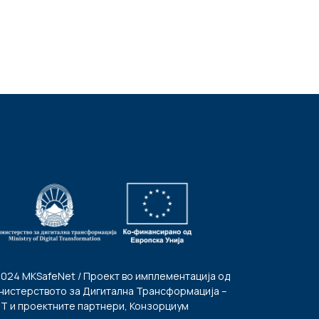
2024 MKSafeNet / Проект во имплементација од
нистерството за Дигитална Трансформација –
Т и проектните партнери, Конзорциум