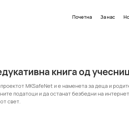
Почетна
За нас
Н
- едукативна книга од учесн
проектот MKSafeNet и е наменета за деца и родител
ичните податоци и да останат безбедни на интерне
от свет.