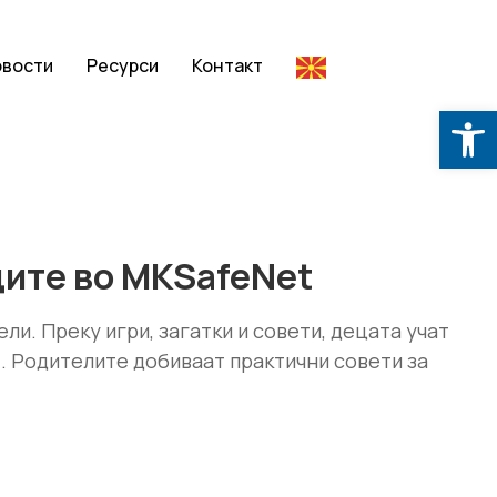
овости
Ресурси
Контакт
Op
иците во MKSafeNet
и. Преку игри, загатки и совети, децата учат
т. Родителите добиваат практични совети за