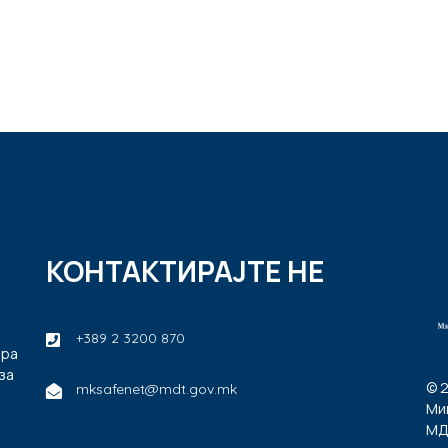
КОНТАКТИРАЈТЕ НЕ
+389 2 3200 870
ира
за
© 
mksafenet@mdt.gov.mk
Ми
МД