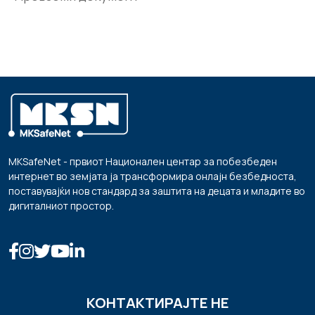
MKSafeNet - првиот Национален центар за побезбеден
интернет во земјата ја трансформира онлајн безбедноста,
поставувајќи нов стандард за заштита на децата и младите во
дигиталниот простор.
КОНТАКТИРАЈТЕ НЕ