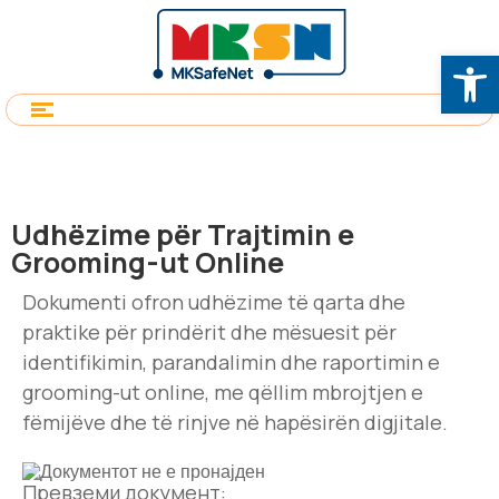
Op
Udhëzime për Trajtimin e
Grooming-ut Online
Dokumenti ofron udhëzime të qarta dhe
praktike për prindërit dhe mësuesit për
identifikimin, parandalimin dhe raportimin e
grooming-ut online, me qëllim mbrojtjen e
fëmijëve dhe të rinjve në hapësirën digjitale.
Превземи документ: