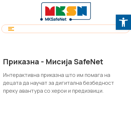
Op
Приказна - Мисија SafeNet
Интерактивна приказна што им помага на
децата да научат за дигитална безбедност
преку авантура со херои и предизвици.