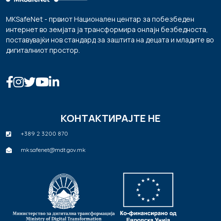
MKSafeNet - првиот Национален центар за побезбеден
интернет во земјата ја трансформира онлајн безбедноста,
поставувајќи нов стандард за заштита на децата и младите во
дигиталниот простор.
КОНТАКТИРАЈТЕ НЕ
+389 2 3200 870
mksafenet@mdt.gov.mk