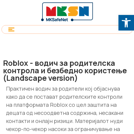
Op
Roblox - водич за родителска
контрола и безбедно користење
(Landscape version)
Практичен водич за родители кој објаснува
како да се постават родителските контроли
на платформата Roblox со цел заштита на
децата од несоодветна содржина, несакани
контакти и онлајн ризици. Материјалот нуди
чекор-по-чекор насоки за ограничување на