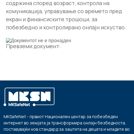
содржина според возраст, контрола на
комуникација, управување со времето пред
екран и финансиските трошоци, за
побезбедно и контролирано онлајн искуство.
Превземи документ:
MKSafeNet - првиот Национален центар за побезбеден
интернет во земјата ја трансформира онлајн безбедноста,
поставувајќи нов стандард за заштита на децата и младите во