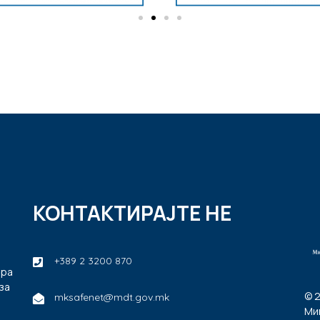
КОНТАКТИРАЈТЕ НЕ
+389 2 3200 870
ира
за
© 
mksafenet@mdt.gov.mk
Ми