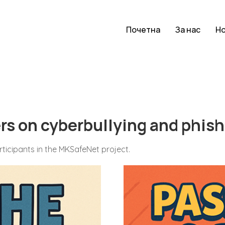
Почетна
За нас
Н
rs on cyberbullying and phis
ticipants in the MKSafeNet project.