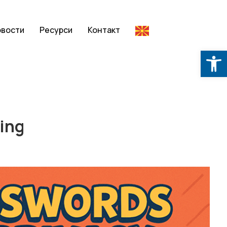
овости
Ресурси
Контакт
Op
hing