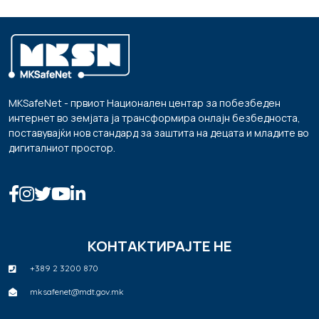
MKSafeNet - првиот Национален центар за побезбеден
интернет во земјата ја трансформира онлајн безбедноста,
поставувајќи нов стандард за заштита на децата и младите во
дигиталниот простор.
КОНТАКТИРАЈТЕ НЕ
+389 2 3200 870
mksafenet@mdt.gov.mk