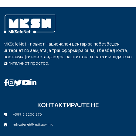
MKSafeNet - првиот Национален центар за побезбеден
интернет во земјата ја трансформира онлајн безбедноста,
поставувајќи нов стандард за заштита на децата и младите во
дигиталниот простор.
КОНТАКТИРАЈТЕ НЕ
+389 2 3200 870
mksafenet@mdt.gov.mk