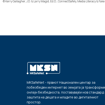
© Kerry Gallagher, J.D. & Larry Magid, Ed.D.,
ConnectSafely
,
Media Literacy & Fake
MKSafeNet - првиот Национален центар за
побезбеден интернет во земјата ја трансформ
онлајн безбедноста, поставувајќи нов стандард 
заштита на децата и младите во дигиталниот
простор.