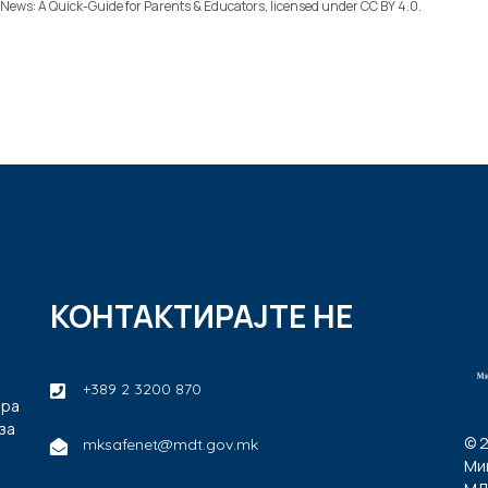
 News: A Quick-Guide for Parents & Educators
, licensed under
CC BY 4.0
.
КОНТАКТИРАЈТЕ НЕ
+389 2 3200 870
ира
за
© 
mksafenet@mdt.gov.mk
Ми