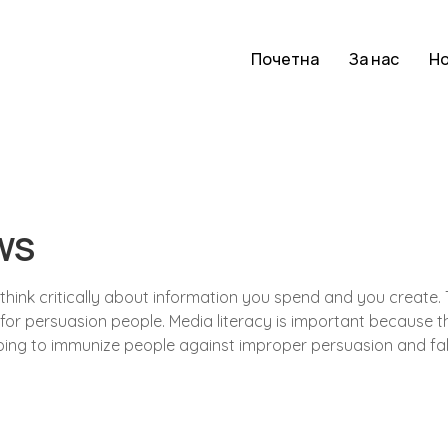
Почетна
За нас
Н
WS
 think critically about information you spend and you create. 
persuasion people. Media literacy is important because that 
ping to immunize people against improper persuasion and fa