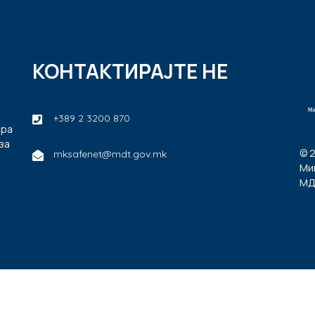
КОНТАКТИРАЈТЕ НЕ
+389 2 3200 870
ира
за
© 
mksafenet@mdt.gov.mk
Ми
МД