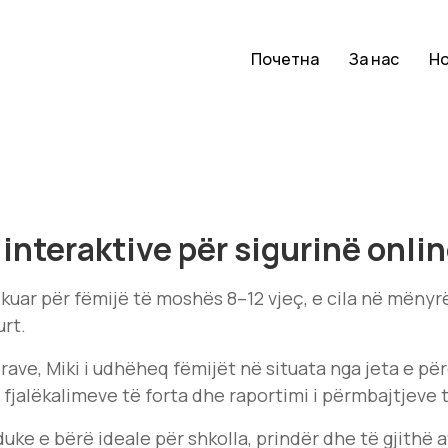
Почетна
За нас
Н
 interaktive për sigurinë onli
dikuar për fëmijë të moshës 8–12 vjeç, e cila në mëny
urt.
ave, Miki i udhëheq fëmijët në situata nga jeta e për
i fjalëkalimeve të forta dhe raportimi i përmbajtjev
duke e bërë ideale për shkolla, prindër dhe të gjithë 