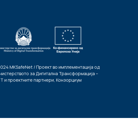
2024 MKSafeNet / Проект во имплементација од
нистерството за Дигитална Трансформација –
Т и проектните партнери, Конзорциум
Услови за користење
|
Политика за приватност