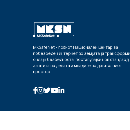
MKSafeNet - првиот Национален центар за
побезбеден интернет во земјата ја трансформ
онлајн безбедноста, поставувајќи нов стандард 
заштита на децата и младите во дигиталниот
простор.