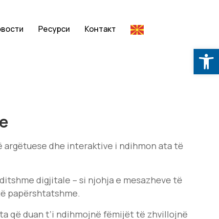
овости
Ресурси
Контакт
Op
ne
rë argëtuese dhe interaktive i ndihmon ata të
ditshme digjitale – si njohja e mesazheve të
e të papërshtatshme.
ata që duan t’i ndihmojnë fëmijët të zhvillojnë