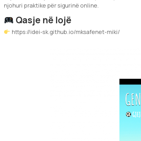
njohuri praktike për sigurinë online.
Qasje në lojë
https://idei-sk.github.io/mksafenet-miki/