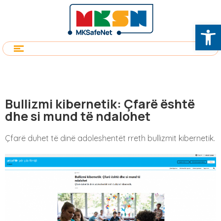
Op
Bullizmi kibernetik: Çfarë është
dhe si mund të ndalohet
Çfarë duhet të dinë adoleshentët rreth bullizmit kibernetik.