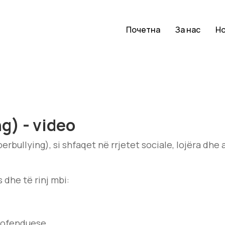
Почетна
За нас
Н
g) - video
erbullying), si shfaqet në rrjetet sociale, lojëra dh
 dhe të rinj mbi:
 ofenduese