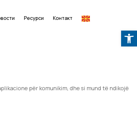
овости
Ресурси
Контакт
Op
e aplikacione për komunikim, dhe si mund të ndikojë