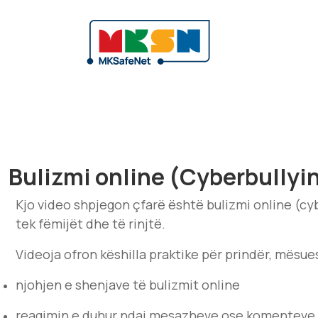
Bulizmi online (Cyberbullyin
Kjo video shpjegon çfarë është bulizmi online (cyb
tek fëmijët dhe të rinjtë.
Videoja ofron këshilla praktike për prindër, mësues
njohjen e shenjave të bulizmit online
reagimin e duhur ndaj mesazheve ose komenteve