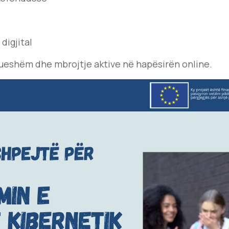
digjital
ueshëm dhe mbrojtje aktive në hapësirën online.