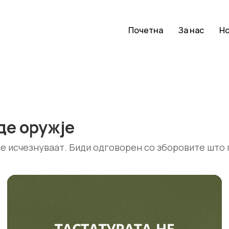
Почетна
За нас
Н
де оружје
не исчезнуваат. Биди одговорен со зборовите што 