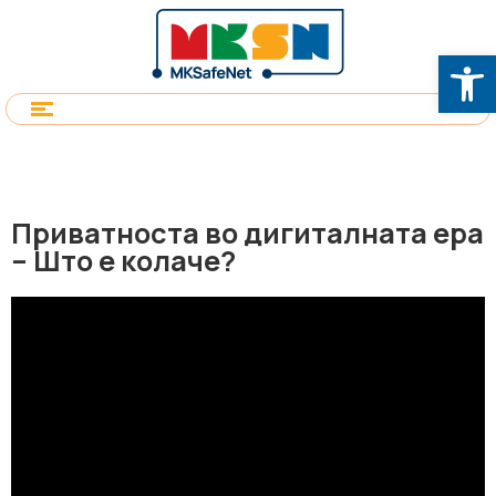
Op
Приватноста во дигиталната ера
– Што е колаче?