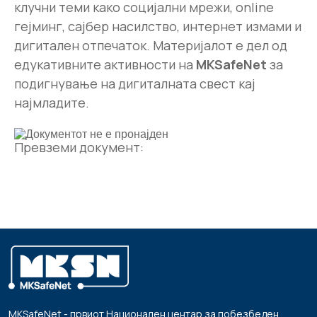
клучни теми како социјални мрежи, online
гејминг, сајбер насилство, интернет измами и
дигитален отпечаток. Материјалот е дел од
едукативните активности на
MKSafeNet
за
подигнување на дигиталната свест кај
најмладите.
Превземи документ:
MKSafeNet - првиот Национален центар за побезбеден