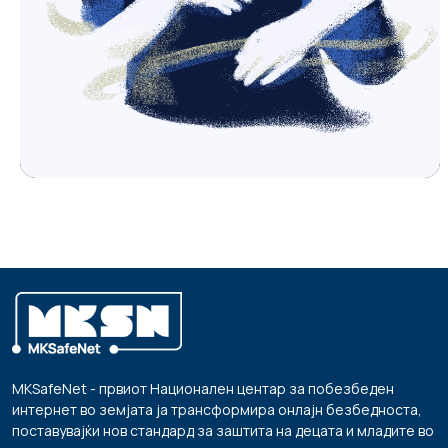
MKSafeNet - првиот Национален центар за побезбеден
интернет во земјата ја трансформира онлајн безбедноста,
поставувајќи нов стандард за заштита на децата и младите во