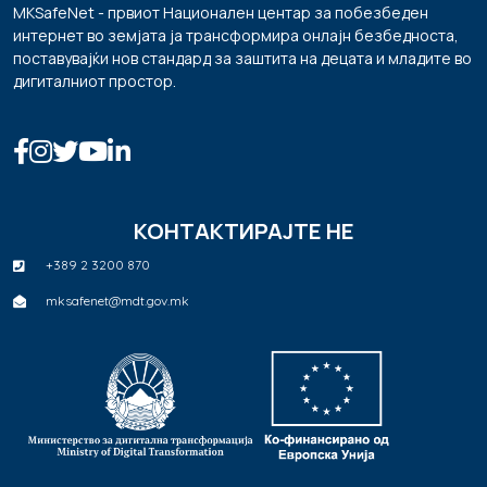
MKSafeNet - првиот Национален центар за побезбеден
интернет во земјата ја трансформира онлајн безбедноста,
поставувајќи нов стандард за заштита на децата и младите во
дигиталниот простор.
КОНТАКТИРАЈТЕ НЕ
+389 2 3200 870
mksafenet@mdt.gov.mk