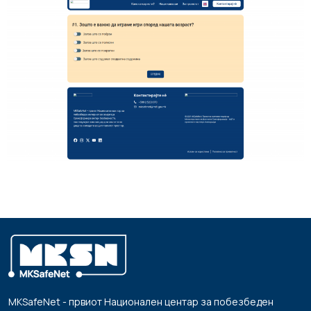
MKSafeNet - првиот Национален центар за побезбеден