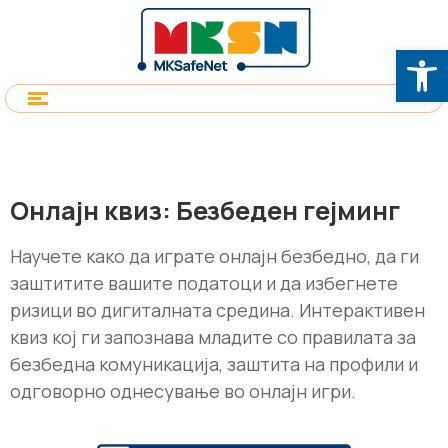
Op
Онлајн квиз: Безбеден гејминг
Научете како да играте онлајн безбедно, да ги
заштитите вашите податоци и да избегнете
ризици во дигиталната средина. Интерактивен
квиз кој ги запознава младите со правилата за
безбедна комуникација, заштита на профили и
одговорно однесување во онлајн игри.