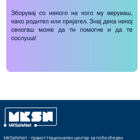
MKSafeNet - првиот Национален центар за побезбеден