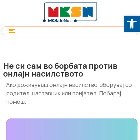
Op
Не си сам во борбата против
онлајн насилството
Ако доживуваш онлајн насилство, зборувај со
родител, наставник или пријател. Побарај
помош.