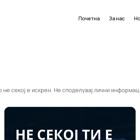
Почетна
За нас
Н
о не секој е искрен. Не споделувај лични информац