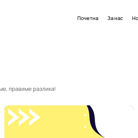
Почетна
За нас
Н
ме, правиме разлика!