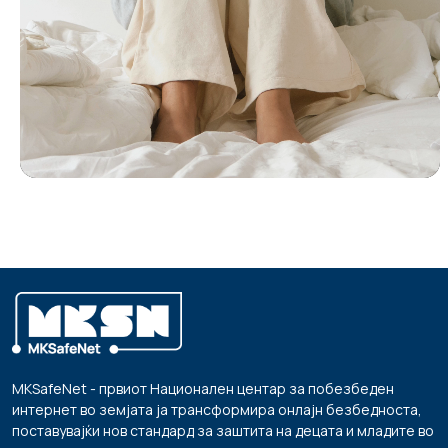
MKSafeNet - првиот Национален центар за побезбеден
интернет во земјата ја трансформира онлајн безбедноста,
поставувајќи нов стандард за заштита на децата и младите во