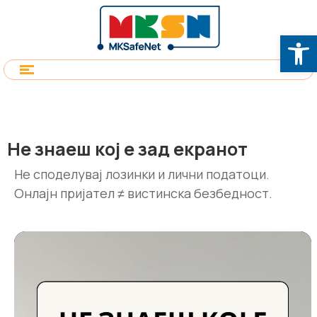
Op
Не знаеш кој е зад екранот
Не споделувај лозинки и лични податоци.
Онлајн пријател ≠ вистинска безбедност.