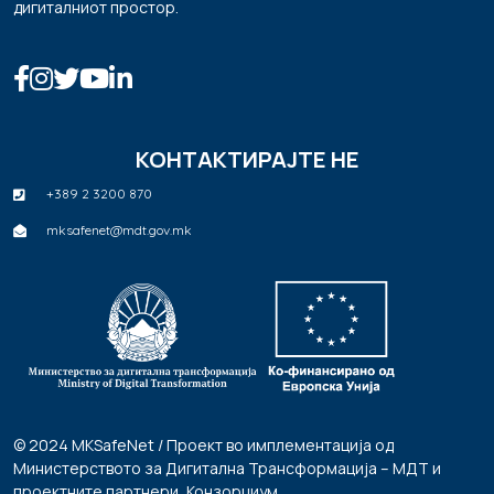
дигиталниот простор.
КОНТАКТИРАЈТЕ НЕ
+389 2 3200 870
mksafenet@mdt.gov.mk
© 2024 MKSafeNet / Проект во имплементација од
Министерството за Дигитална Трансформација – МДТ и
проектните партнери, Конзорциум