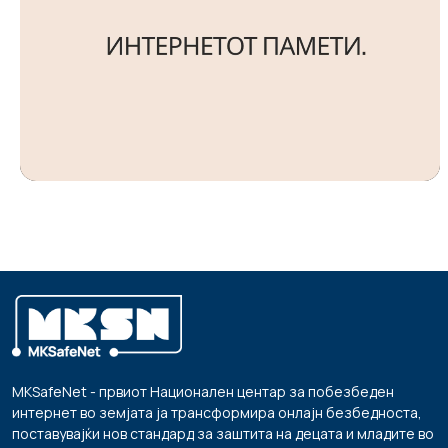
MKSafeNet - првиот Национален центар за побезбеден
интернет во земјата ја трансформира онлајн безбедноста,
поставувајќи нов стандард за заштита на децата и младите во