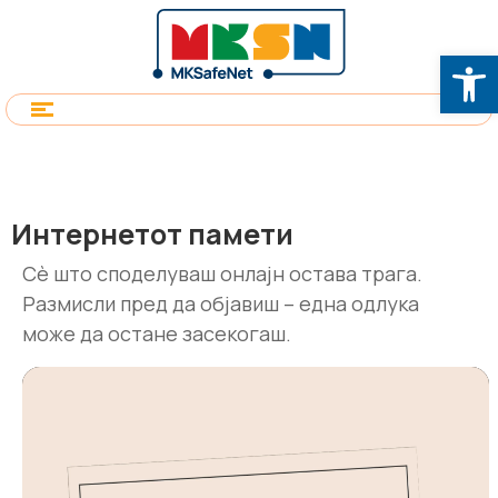
Op
Интернетот памети
Сѐ што споделуваш онлајн остава трага.
Размисли пред да објавиш – една одлука
може да остане засекогаш.