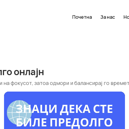
Почетна
За нас
Н
лго онлајн
и на фокусот, затоа одмори и балансирај го време