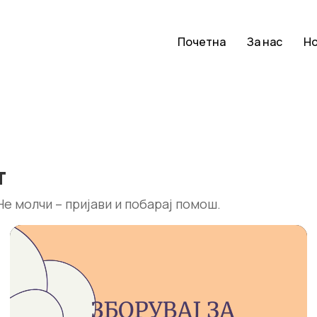
Почетна
За нас
Н
т
е молчи – пријави и побарај помош.