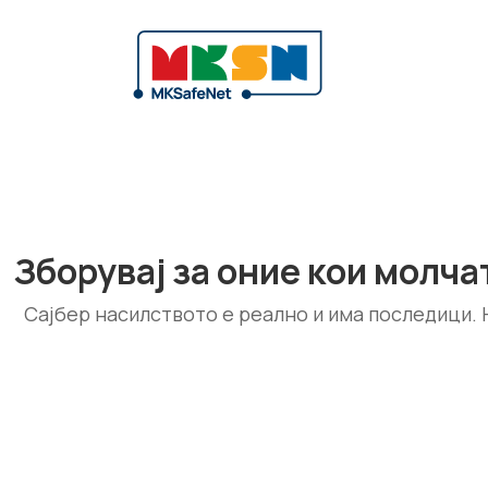
Зборувај за оние кои молча
Сајбер насилството е реално и има последици. Н