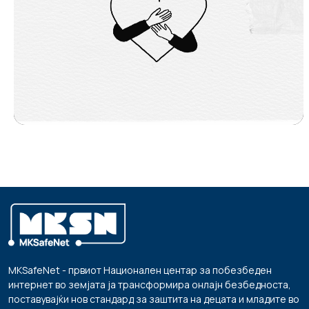
MKSafeNet - првиот Национален центар за побезбеден
интернет во земјата ја трансформира онлајн безбедноста,
поставувајќи нов стандард за заштита на децата и младите во