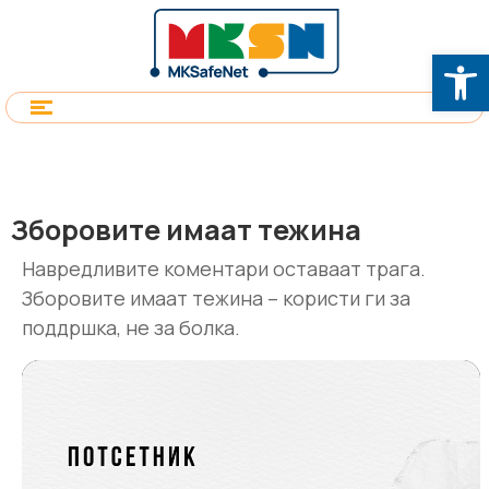
Op
Зборовите имаат тежина
Навредливите коментари оставаат трага.
Зборовите имаат тежина – користи ги за
поддршка, не за болка.