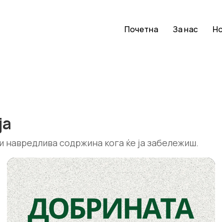
Почетна
За нас
Н
ја
и навредлива содржина кога ќе ја забележиш.