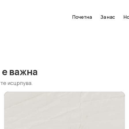
Почетна
За нас
Н
 е важна
 те исцрпува.