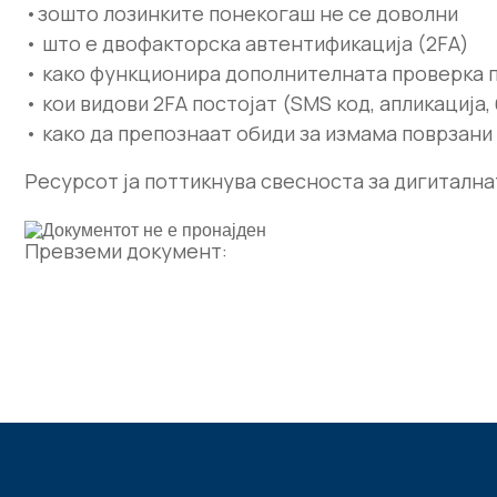
•зошто лозинките понекогаш не се доволни
• што е двофакторска автентификација (2FA)
• како функционира дополнителната проверка 
• кои видови 2FA постојат (SMS код, апликација,
• како да препознаат обиди за измама поврзани 
Ресурсот ја поттикнува свесноста за дигитална
Превземи документ: