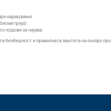
при најавување
 биометрија)
со кодови за најава
та безбедност и правилната заштита на онлајн пр