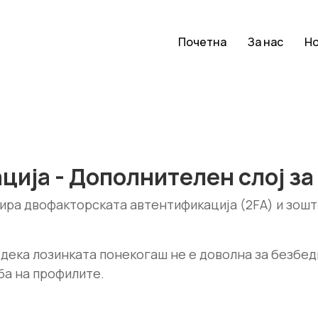
Почетна
За нас
Н
ија - Дополнителен слој за
ира двофакторската автентификација (2FA) и зошт
 дека лозинката понекогаш не е доволна за безбед
ба на профилите.