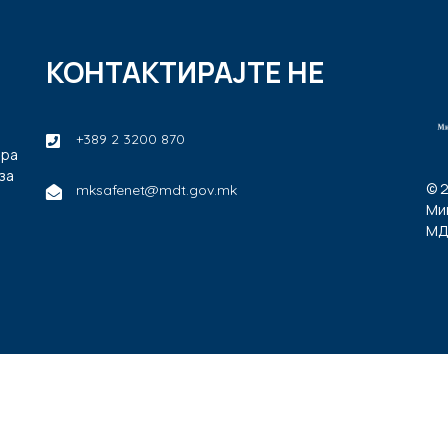
КОНТАКТИРАЈТЕ НЕ
+389 2 3200 870
ира
за
© 
mksafenet@mdt.gov.mk
Ми
МД