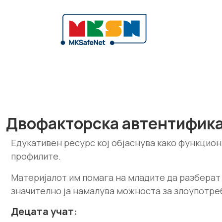
Двофакторска автентификац
Едукативен ресурс кој објаснува како функцион
профилите.
Материјалот им помага на младите да разберат
значително ја намалува можноста за злоупотре
Децата учат: