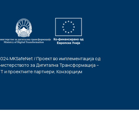
2024 MKSafeNet / Проект во имплементација од
нистерството за Дигитална Трансформација –
Т и проектните партнери, Конзорциум
Услови за користење
|
Политика за приватност