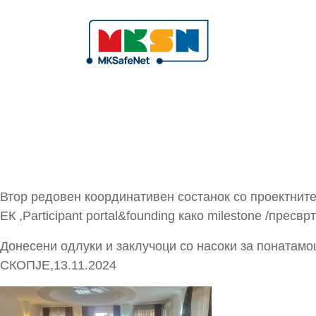
Втор редовен координативен состанок со проектните
ЕК ,Participant portal&founding како milestone /прес
Донесени одлуки и заклучоци со насоки за понатамо
СКОПЈЕ,13.11.2024