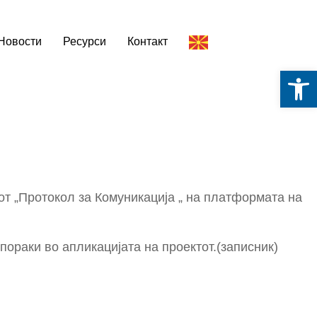
Новости
Ресурси
Контакт
Op
т „Протокол за Комуникација „ на платформата на
ораки во апликацијата на проектот.(записник)