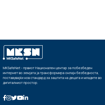
MKSafeNet - првиот Национален центар за побезбеден
интернет во земјата ја трансформира онлајн безбедноста,
поставувајќи нов стандард за заштита на децата и младите во
дигиталниот простор.