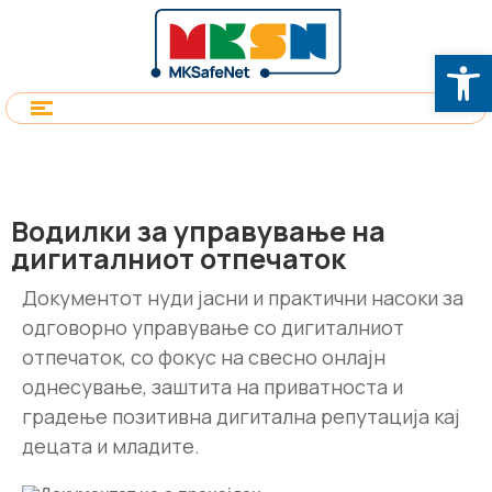
Op
Водилки за управување на
дигиталниот отпечаток
Документот нуди јасни и практични насоки за
одговорно управување со дигиталниот
отпечаток, со фокус на свесно онлајн
однесување, заштита на приватноста и
градење позитивна дигитална репутација кај
децата и младите.