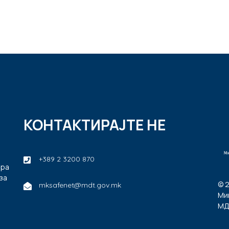
КОНТАКТИРАЈТЕ НЕ
+389 2 3200 870
ира
за
© 
mksafenet@mdt.gov.mk
Ми
МД