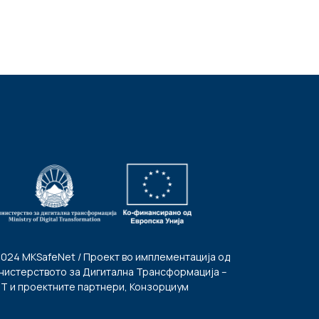
2024 MKSafeNet / Проект во имплементација од
нистерството за Дигитална Трансформација –
Т и проектните партнери, Конзорциум