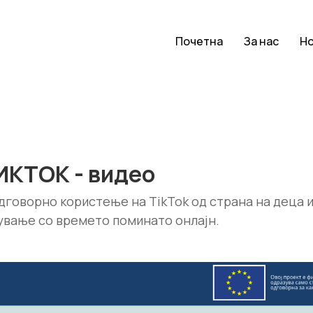
Почетна
За нас
Н
ИКТОК - видео
дговорно користење на TikTok од страна на деца и
ување со времето поминато онлајн.