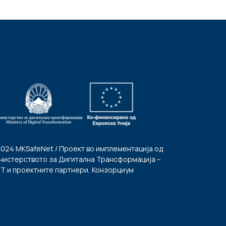
2024 MKSafeNet / Проект во имплементација од
нистерството за Дигитална Трансформација –
Т и проектните партнери, Конзорциум