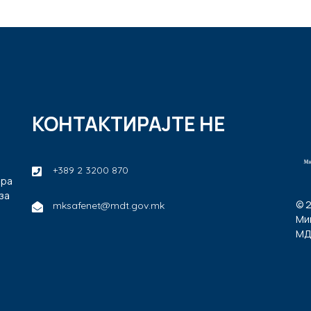
КОНТАКТИРАЈТЕ НЕ
+389 2 3200 870
ира
за
© 
mksafenet@mdt.gov.mk
Ми
МД